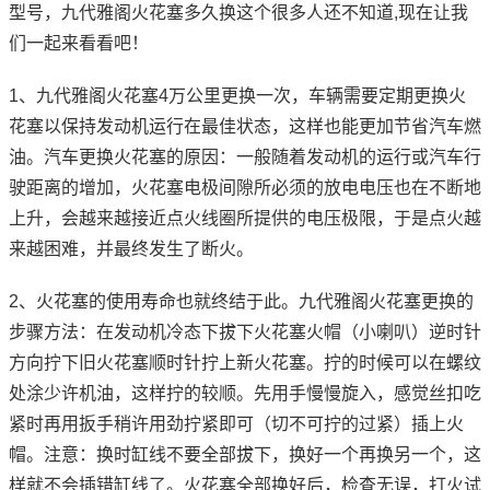
型号，九代雅阁火花塞多久换这个很多人还不知道,现在让我
们一起来看看吧！
1、九代雅阁火花塞4万公里更换一次，车辆需要定期更换火
花塞以保持发动机运行在最佳状态，这样也能更加节省汽车燃
油。汽车更换火花塞的原因：一般随着发动机的运行或汽车行
驶距离的增加，火花塞电极间隙所必须的放电电压也在不断地
上升，会越来越接近点火线圈所提供的电压极限，于是点火越
来越困难，并最终发生了断火。
2、火花塞的使用寿命也就终结于此。九代雅阁火花塞更换的
步骤方法：在发动机冷态下拔下火花塞火帽（小喇叭）逆时针
方向拧下旧火花塞顺时针拧上新火花塞。拧的时候可以在螺纹
处涂少许机油，这样拧的较顺。先用手慢慢旋入，感觉丝扣吃
紧时再用扳手稍许用劲拧紧即可（切不可拧的过紧）插上火
帽。注意：换时缸线不要全部拔下，换好一个再换另一个，这
样就不会插错缸线了。火花塞全部换好后，检查无误，打火试