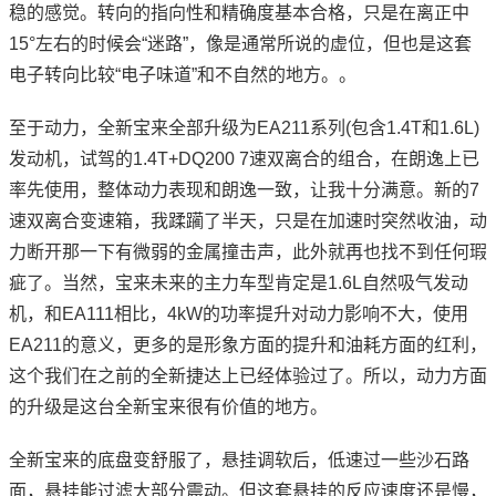
稳的感觉。转向的指向性和精确度基本合格，只是在离正中
15°左右的时候会“迷路”，像是通常所说的虚位，但也是这套
电子转向比较“电子味道”和不自然的地方。。
至于动力，全新宝来全部升级为EA211系列(包含1.4T和1.6L)
发动机，试驾的1.4T+DQ200 7速双离合的组合，在朗逸上已
率先使用，整体动力表现和朗逸一致，让我十分满意。新的7
速双离合变速箱，我蹂躏了半天，只是在加速时突然收油，动
力断开那一下有微弱的金属撞击声，此外就再也找不到任何瑕
疵了。当然，宝来未来的主力车型肯定是1.6L自然吸气发动
机，和EA111相比，4kW的功率提升对动力影响不大，使用
EA211的意义，更多的是形象方面的提升和油耗方面的红利，
这个我们在之前的全新捷达上已经体验过了。所以，动力方面
的升级是这台全新宝来很有价值的地方。
全新宝来的底盘变舒服了，悬挂调软后，低速过一些沙石路
面，悬挂能过滤大部分震动。但这套悬挂的反应速度还是慢，