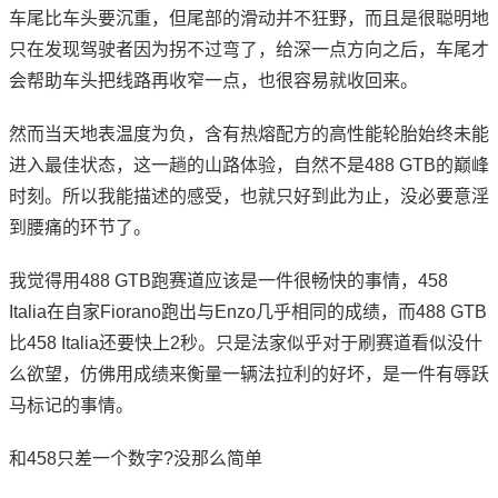
车尾比车头要沉重，但尾部的滑动并不狂野，而且是很聪明地
只在发现驾驶者因为拐不过弯了，给深一点方向之后，车尾才
会帮助车头把线路再收窄一点，也很容易就收回来。
然而当天地表温度为负，含有热熔配方的高性能轮胎始终未能
进入最佳状态，这一趟的山路体验，自然不是488 GTB的巅峰
时刻。所以我能描述的感受，也就只好到此为止，没必要意淫
到腰痛的环节了。
我觉得用488 GTB跑赛道应该是一件很畅快的事情，458
Italia在自家Fiorano跑出与Enzo几乎相同的成绩，而488 GTB
比458 Italia还要快上2秒。只是法家似乎对于刷赛道看似没什
么欲望，仿佛用成绩来衡量一辆法拉利的好坏，是一件有辱跃
马标记的事情。
和458只差一个数字?没那么简单