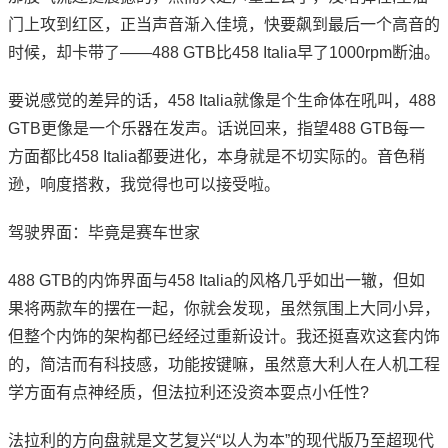
门上攻到红区，正当声音渐入佳境，快要飙到最后一个高音的
时候，却卡带了——488 GTB比458 Italia早了1000rpm断油。
要说感觉的差异的话，458 Italia就像是个生命体在吼叫，488
GTB更像是一个乐器在发声。话说回来，指望488 GTB每一
方面都比458 Italia都要进化，本身就是不切实际的。音色稍
逊，响度搭救，我觉得也可以接受啦。
驾驶界面：毕竟是赛车世家
488 GTB的内饰界面与458 Italia的风格几乎如出一辙，但如
果将两款车的摆在一起，你就会发现，虽然氛围上大同小异，
但整个内饰的架构都已经经过重新设计。我还挺喜欢这套内饰
的，简洁而有科技感，功能按键嘛，虽然意大利人在人机工程
学方面有点神经质，但法拉利还没资本耍点小任性?
法拉利的方向盘就是文艺复兴“以人为本”的现代版乃至超现代