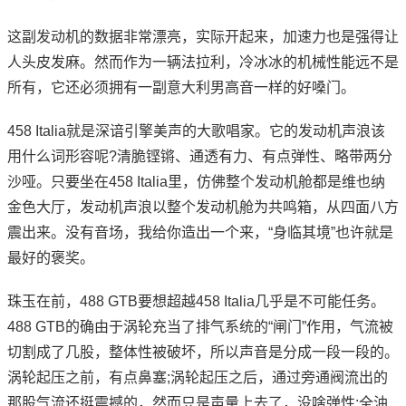
这副发动机的数据非常漂亮，实际开起来，加速力也是强得让
人头皮发麻。然而作为一辆法拉利，冷冰冰的机械性能远不是
所有，它还必须拥有一副意大利男高音一样的好嗓门。
458 Italia就是深谙引擎美声的大歌唱家。它的发动机声浪该
用什么词形容呢?清脆铿锵、通透有力、有点弹性、略带两分
沙哑。只要坐在458 Italia里，仿佛整个发动机舱都是维也纳
金色大厅，发动机声浪以整个发动机舱为共鸣箱，从四面八方
震出来。没有音场，我给你造出一个来，“身临其境”也许就是
最好的褒奖。
珠玉在前，488 GTB要想超越458 Italia几乎是不可能任务。
488 GTB的确由于涡轮充当了排气系统的“闸门”作用，气流被
切割成了几股，整体性被破坏，所以声音是分成一段一段的。
涡轮起压之前，有点鼻塞;涡轮起压之后，通过旁通阀流出的
那股气流还挺震撼的，然而只是声量上去了，没啥弹性;全油