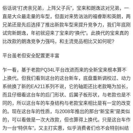
俗话说“打虎亲兄弟，上阵父子兵”，宝来和朗逸这对兄弟，一
直是大众最走量的车型，但面对来势汹汹的福睿斯和英朗，两
兄弟还是先后选择了推出新款车型来提升竞争力，我们年底刚
试完新朗逸，年初就迎来了宝来的“换代”。此换代的宝来真的
比改款的朗逸竞争力强吗，和主流竞品相比又如何呢?
平台虽老但安全配置更丰富
乍一看，基于老款PQ34L平台改进而来的全新宝来根本算不
上换代。但我们看到这台的这台新车，底盘重新调校过、动力
系统换了新的EA211系列不说，它的轴距还比老款略为加长，
而且仔细看这台车的后门形状、后翼子板形状，与老款也是不
同的，所以这台车的车身结构与老款宝来相比是有一定的改变
的。现在这台车的性质，与2008年推出的那台“新宝来”是类似
的，可以看做是一次大改款，但也算得上换代。只是这台车作
为一台“特供车”，又主打实惠，似乎消费者们也不会特别纠结