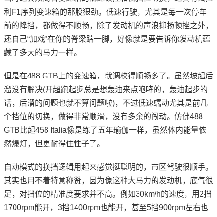
利F1序列变速箱的那股狠劲。低速行驶，尤其是每一次停车
前的降挡，都做得不顺畅，除了发动机的声浪抑扬顿挫之外，
还自己“加戏”在你的脊梁踹一脚，好像就是要告诉你发动机蕴
藏了多大的马力一样。
但是在488 GTB上的变速箱，就调校得顺畅多了。虽然坡起后
溜没有解决(开超跑起步总是想轰油来点咆哮的，轰油起步的
话，后溜的问题也就不算问题啦)，不过低速蠕动尤其是前几
个挡位的切换，做得非常顺滑，没有多余的闯动。仿佛488
GTB比起458 Italia像是练了五年瑜伽一样，虽然体内能量依
然爆灯，但更耐得住性子了。
自动模式的换挡逻辑用起来感觉挺聪明的，市区驾驶很顺手。
其实也用不着特意称赞，因为像这种大马力的发动机，底气很
足，对挡位的精准度要求并不高。例如30km/h的速度，用2挡
1700rpm能开，3挡1400rpm也能开，甚至5挡900rpm左右也