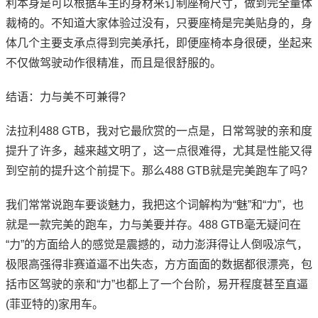
利本身是可以根据车主的身材来订制座椅尺寸，做到完全量体
裁椅的。不知道大家体验过没有，只要座椅是完美贴身的，身
体几个主要支承点得到完美承托，即便座椅本身很硬，坐起来
不仅做驾驶动作很精准，而且是很舒服的。
结语：力与美不可兼得?
法拉利488 GTB，我对它最欣赏的一点是，日常驾驶的亲和度
提升了许多，越来越文明了，这一点很难得，尤其是性能又得
到空前的提升这个前提下。那么488 GTB就是完美跑车了吗?
我们常常说跑车要谈魅力，我把这个词解构为“魅”和“力”，也
就是一款完美的跑车，力与美要并存。488 GTB毫无疑问在
“力”的方面给人的感觉是震撼的，动力澎湃得让人倒吸凉气，
极限高强得非赛道逼不出失态，方方面面的数据都很漂亮，包
括市区驾驶的亲和“力”也都上了一个台阶，易开程度甚至直逼
(菲亚特的)家用车。