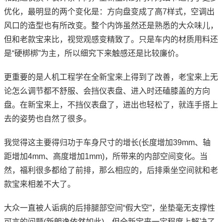
优化，最明显的两个变化是：方向盘变成了高7样式，空调出
风口的造型也有所改变。整个内饰虽然还是熟悉的大众味儿，
但和老款宝来比，视觉观感变精致了。只是车内的材质用料还
是“硬梆梆”为主，所以细究下来触感还是比较廉价。
更重要的是人机工程学在全新宝来上得到了改善，老宝来上无
论怎么调节都不舒服、会挡仪表盘、进入时还磕膝盖的方向
盘。在新宝来上，不挡仪表盘了，进出也轻松了，就连手搭上
去的姿势也自然了很多。
我觉得这主要得归功于车身尺寸的增长(长度增加39mm、轴
距增加4mm、高度增加1mm)，所带来的内部空间变化。当
然，福利很多都给了前排，那么相应的，后排乘坐空间就和老
款宝来相差不大了。
大众一直被人诟病的后排腿部空间“假大空”，坐垫毫无支撑性
可言的问题(新朗逸依然如此)，但全新宝来一定程度上解决了