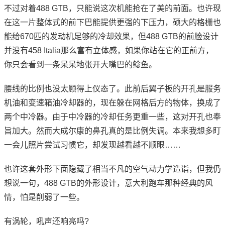
不过对着488 GTB，只能说这次机能抢在了美的前面。也许现
在这一片整体式的前下巴能提供更强的下压力，硕大的格栅也
能给670匹的发动机足够的冷却效果，但488 GTB的前脸设计
并没有458 Italia那么富有立体感，如果你站在它的正前方，
你只会看到一条呆呆地张开大嘴巴的鲶鱼。
腰线的比例也没太顾得上仪态了。此前后翼子板的开孔是服务
机油和变速箱油冷却器的，现在躲在网格后方的物体，换成了
两个中冷器。由于中冷器的冷却任务更重一些，这对开孔也奉
旨加大。然而大成尔康的鼻孔真的是比例失调。本来我想多盯
一会儿照片尝试习惯它，却发现越看越不顺眼……
也许这套外形下面隐藏了相当不凡的空气动力学造诣，但我仍
想说一句，488 GTB的外形设计，意大利跑车那种经典的风
情，怕是削弱了一些。
有涡轮，吼声还响亮吗?