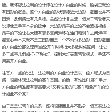
版。我怀疑法拉利的设计师在设计方向盘的时候，脑袋里就没
有圆形的概念。整个方向盘的形状更接近六边形，截面也并不
圆滑，反倒感觉有几条棱。虽然设计非主流，但对于驾驶者来
说却像是手掌本身的延伸：六边形扁平的上沿不会遮挡视线，
扁平的下沿让右大腿有更多空间游移在油门和刹车之间;手掌
握空心拳本来就不是正圆形而是一个不均匀多边形，圆形截面
的方向盘没那么理所当然;开车时拇指大多数时候赋闲，让它
多干点事儿例如打打转向灯、控制大灯甚至驾驶模式，手还不
用离开方向盘。
往官方一点的说法，法拉利的方向盘设计是以一级方程式为灵
感，很能体现法拉利的赛车基因。的确，有谁比F1赛车手对
方向盘的精准度有更高要求?又有谁家的F1赛车和量产车的设
计如此不分家?
由于是是试驾车的关系，座椅很硬而且并不贴身，但其实法拉