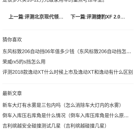
上一篇:评测北京现代领动及东风悦达起亚KX5怎么样
下一篇:评测捷豹XF 2.0T及雷克萨斯RC 200t怎么样
猜你喜欢
东风标致206自动挡06年值多少钱（东风标致206自动挡怎么样）
荣威rx5的s挡怎么用
评测2018款逸动XT什么时候上市及逸动XT和逸动有什么区别
最新文章
新车大灯有水雾是三包内吗（怎么消除车大灯内的水雾）
倒车入库压右库角是什么情况（倒车入库压库角是什么原因）
吉利缤越安全碰撞测试几星（吉利缤越碰撞几星）