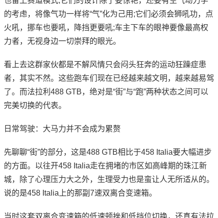
也备上赛道模式;它们的设计除了要惊艳，还要有空气动力学
的考虑，将像气功一样将“气”化为己用;它们必须会狮吼功，点
火吼，挪车也要吼，降挡更要吼;车主下车的眼神要像最高权
力者，无视身边一切崇拜的眼光。
看上去这群家伙都是不解风情只会闷头狂奔的运动狂躁症患
者，其实不然。这些跑车们现在已经越来越文明，越来越易驾
了。而法拉利488 GTB，绝对是“街”与“跑”两种状态之间可以
完美切换的代表。
日常驾驶：大马力并不会成为累赘
先聊聊“街”的部分，这是488 GTB相比于458 Italia要大幅进步
的方面。以往开458 Italia走在拥堵的市区如高峰期的珠江新
城，除了心理压力大之外，生理受力也是蛮让人无所适从的。
说的是458 Italia上的那副7速双离合变速箱。
当时这套双离合变速箱的低速顿挫和低挡位切换，还真有法拉