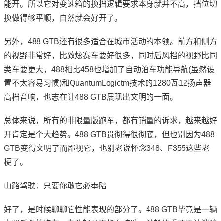
能开。所以它对变速箱的换挡逻辑要求本身就并不高，挡位切
换做得够平顺，自然就会好开了。
另外，488 GTB还有很多适合在城市活动的本领。前方和侧方
的视野非常好，比致炫赛车要好很多，同时后风挡的视野比同
类车要更大，488相比458也增加了自动泊车功能导航(虽然设
置不太容易习惯)和QuantumLogictm技术的1280瓦12扬声器
高档音响，也志在让488 GTB展现出文明的一面。
总体来说，所有的非限量版跑车，都有销量的诉求，越来越好
开肯定是个大趋势。488 GTB贯彻得很彻底，但也别因为488
GTB变得文明了而鄙视它，也别老说怀念348、F355这些老
梗了。
山路驾驶：只要你敢它必奉陪
好了，是时候聊聊它性能表现的部分了。488 GTB毕竟是一辆