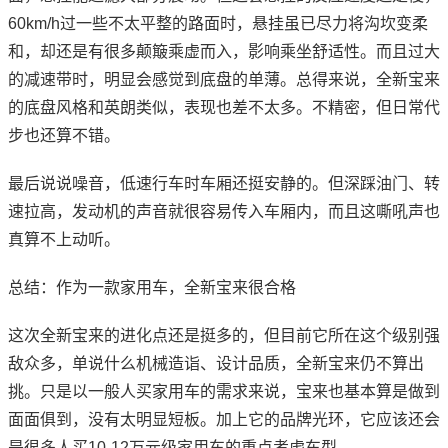
60km/h过一些不太平整的路面时，悬挂虽已尽力将沟坎变柔
和，却还是有很多颠簸乘虚而入，影响乘坐舒适性。而且过大
的减速带时，明显会感觉到底盘的单薄。总得来说，全新宝来
的底盘风格和英朗类似，表现也差不太多。不精密，但日常代
步也还算不错。
最后说说噪音，低速行车时车厢还挺安静的。但深踩油门、转
速拉高，发动机的声音就很容易传入车厢内，而且这嘶吼声也
真算不上动听。
总结：作为一款家用车，全新宝来很合格
这次全新宝来的进化点还是挺多的，但目前它所在这个级别强
敌众多，单说什么机械造诣、设计品质，全新宝来仍不算出
挑。只是以一般人买家用车的需求来说，宝来也基本算是做到
面面俱到，没有太明显短板。加上它的品牌光环，它应该还会
是很多人买10-12万元级家用车的重点考虑车型。