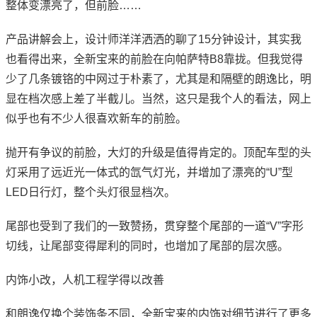
整体变漂亮了，但前脸……
产品讲解会上，设计师洋洋洒洒的聊了15分钟设计，其实我
也看得出来，全新宝来的前脸在向帕萨特B8靠拢。但我觉得
少了几条镀铬的中网过于朴素了，尤其是和隔壁的朗逸比，明
显在档次感上差了半截儿。当然，这只是我个人的看法，网上
似乎也有不少人很喜欢新车的前脸。
抛开有争议的前脸，大灯的升级是值得肯定的。顶配车型的头
灯采用了远近光一体式的氙气灯光，并增加了漂亮的“U”型
LED日行灯，整个头灯很显档次。
尾部也受到了我们的一致赞扬，贯穿整个尾部的一道“V”字形
切线，让尾部变得犀利的同时，也增加了尾部的层次感。
内饰小改，人机工程学得以改善
和朗逸仅换个装饰条不同，全新宝来的内饰对细节进行了更多