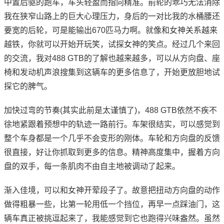
中置后驱的跑车，车头轻盈而指向精准。前轮的乖巧无法消除
我在狭窄山路上的巨大心理压力，身后的一对比我的水桶腰还
要宽的后轮，可是能输出670匹马力啊。就像和女神关系越来
越铁，你就可以开始开玩笑，试探女神的笑点。经过几个来回
的交流，我对488 GTB的了解也越来越多，可以从方向盘、座
椅和发动机声浪搜集到这辆车的更多信息了，开始更放胆地试
探它的脾气。
加快过弯的节奏(其实此前是太谨慎了)，488 GTB依然不疾不
徐地紧跟着预想中的轨迹一路前行。车架很结实，可以感觉到
整个车身都是一个几乎不会变形的刚体。车轮和方向盘的反馈
很直接，好让你抓取到更多的信息。精神高度集中，握着方向
盘的双手，每一条肌肉不由自主地被调动了起来。
渐入佳境，可以和女神开荤段子了。故意把扭动方向盘的动作
做得粗暴一些，比第一轮用低一个挡位，再早一点踩油门，这
辆车真正被挑逗起来了，我能感觉到它也跑得兴味盎然。虽然