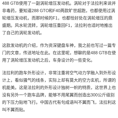
488 GTB使用了一副涡轮增压发动机。涡轮对于法拉利来说并
非毒药，要知道288 GTO和F40两款旷世超跑，也都使用过涡
轮增压发动机，而那时候的F1，也都恰好处在涡轮增压的鼎
盛期。风水轮流转，涡轮增压重回F1，法拉利也适时地推出
了自己的涡轮发动机。
这款发动机的介绍，作为资深键盘车神，我之前也写过一篇专
门的文章，传送地址在此。在这里呢，想聊的是488 GTB在使
用了涡轮增压发动机之后，车身设计的一些变化。
法拉利的跑车外形设计，非常注重将空气动力学融入到外形设
计上，看似骚气的线条，实际上却有莫大的空力玄机，所谓的
机能美。这是法拉利的外形设计独树一帜的特质，这世界上也
没有另外一个跑车品牌，能够不用尾翼而创造出300公斤级别
的下压力贴地飞行。中国古代有句成语叫不翼而飞，法拉利这
叫不翼而贴。